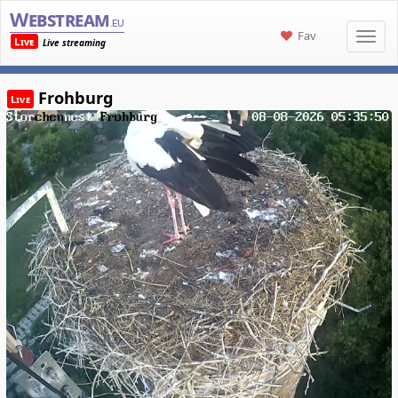
Webstream
.eu
Fav
Live
Live streaming
Frohburg
Live