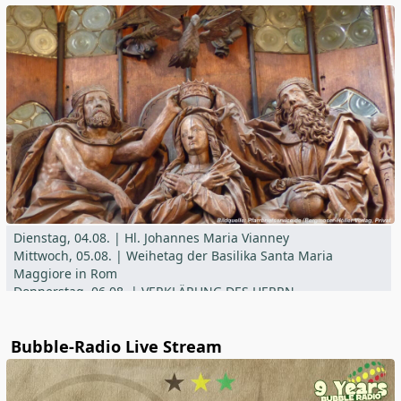
Dienstag, 04.08. | Hl. Johannes Maria Vianney
Mittwoch, 05.08. | Weihetag der Basilika Santa Maria
Maggiore in Rom
Donnerstag, 06.08. | VERKLÄRUNG DES HERRN
Freitag, 07.08. | Hl. Xystus II. und Gefährten, Hl. Kajetan
Bubble-Radio Live Stream
Current information can be found in the parish newsletter
der Pfarrei St. Vitus Offenstetten,
Expositur St. Michael Sallingberg,
Pfarrei Maria Immaculata Biburg