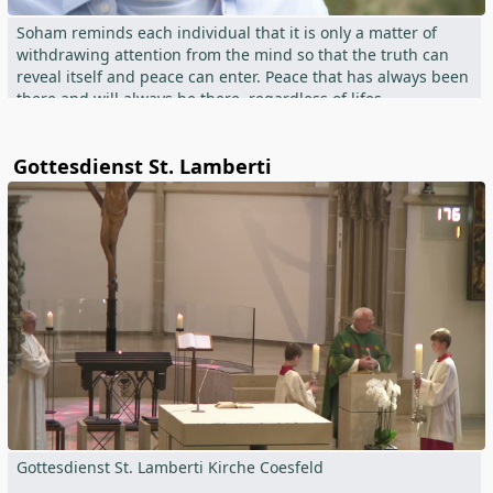
Soham reminds each individual that it is only a matter of
withdrawing attention from the mind so that the truth can
reveal itself and peace can enter. Peace that has always been
there and will always be there, regardless of lifes
circumstances.
Gottesdienst St. Lamberti
How this can be done effortlessly is shown by Soham in an
uncomplicated way in Satsang.
More information:
www.soham.one
Gottesdienst St. Lamberti Kirche Coesfeld